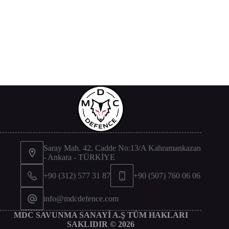
Saray Mah. 42. Cadde No:13/A Kahramankazan
- Ankara - TÜRKİYE
+90 (312) 577 31 87
+90 (507) 760 06 06
info@mdcdefence.com
MDC SAVUNMA SANAYİ A.Ş TÜM HAKLARI
SAKLIDIR © 2026