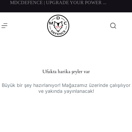
Skip
MDCDEFENCE | UPGRADE YOUR POWER ...
to
content
Ufukta harika şeyler var
Büyük bir şey hazırlanıyor! Mağazamız üzerinde çalışılıyor
ve yakında yayınlanacak!